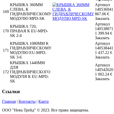
КРЫШКА 360MM
Артикул
СЛЕВА, К
140536941
169
ГИДРАВЛИЧЕСКОМУ
867.06
€
МОДУЛЮ MPD-SK
Заказать
Артикул
КРЫШКА 720,
140538871
170
ПРАВАЯ К EU-MPD-
1 399.94
€
SK 2-4
Заказать
КРЫШКА 1080MM К
Артикул
ГИДРАВЛИЧЕСКОМУ
140538441
171
МОДУЛЮ EU-MPD-
1 437.22
€
SK 3-6
Заказать
КРЫШКА 1440MM
Артикул
ДЛЯ
140542620
172
ГИДРАВЛИЧЕСКОГО
1 002.24
€
МОДУЛЯ К EU-MPD-
Заказать
SK
Ссылки
Главная
|
Контакты
|
Карта
ООО "Нева Трейд" © 2023. Все права защищены.