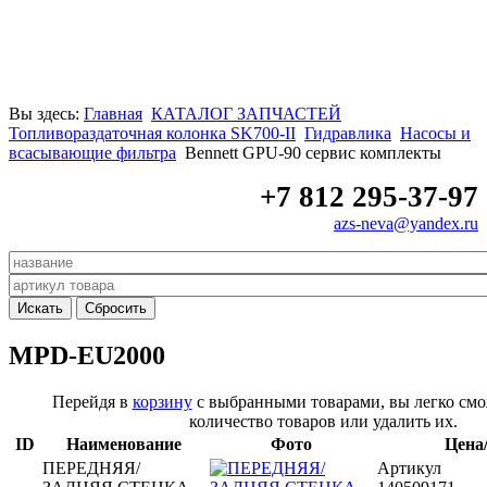
Вы здесь:
Главная
КАТАЛОГ ЗАПЧАСТЕЙ
Топливораздаточная колонка SK700-II
Гидравлика
Насосы и
всасывающие фильтра
Bennett GPU-90 сервис комплекты
+7 812 295-37-97
azs-neva@yandex.ru
MPD-EU2000
Перейдя в
корзину
с выбранными товарами, вы легко смо
количество товаров или удалить их.
ID
Наименование
Фото
Цена
ПЕРЕДНЯЯ/
Артикул