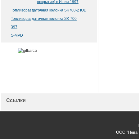
покрытие) с Июля 1997
Топливораздаточная колонка SK700-2 IOD
Топливораздаточная колонка SK 700
397
S-MPD
Ссылки
ООО "Нева 