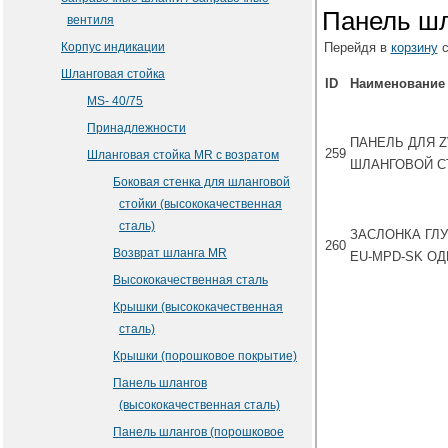
Панель шл
вентиля
Корпус индикации
Перейдя в
корзину
с
Шланговая стойка
ID
Наименование
MS- 40/75
Принадлежности
ПАНЕЛЬ ДЛЯ Z
259
Шланговая стойка MR с возратом
ШЛАНГОВОЙ С
Боковая стенка для шланговой
стойки (высококачественная
сталь)
ЗАСЛОНКА ГЛ
260
Возврат шланга МR
EU-MPD-SK О
Высококачественная сталь
Крышки (высококачественная
сталь)
Крышки (порошковое покрытие)
Панель шлангов
(высококачественная сталь)
Панель шлангов (порошковое