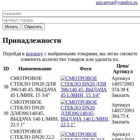
azs-neva@yandex.ru
Принадлежности
Перейдя в
корзину
с выбранными товарами, вы легко сможете
изменить количество товаров или удалить их.
Цена/
ID
Наименование
Фото
Артикул
СМОТРОВОЕ
Артикул
СТЕКЛО DN20 ДЛЯ
140572083
38
396/140 45, ВЫДАЧА
374.38
€
45 L/МИН, 15 3/4"
Заказать
СМОТРОВОЕ
Артикул
СТЕКЛО DN20
140572093
39
ДЛЯ396/140/45,
384.75
€
ВЫДАЧА 140 L/МИН,
Заказать
22,5 1"
СМОТРОВОЕ
Артикул
СТЕКЛО DN20 22,5
140612503