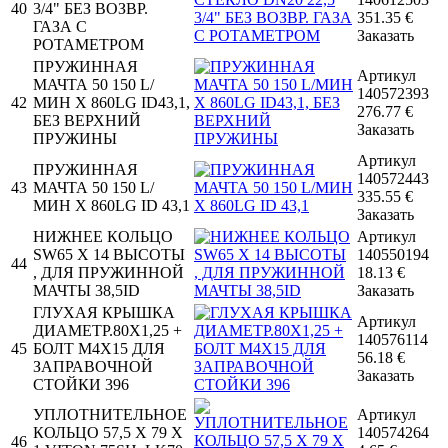
40
3/4" БЕЗ ВОЗВР.
351.35
€
ГАЗА С
Заказать
РОТАМЕТРОМ
ПРУЖИННАЯ
Артикул
МАЧТА 50 150 L/
140572393
42
МИН X 860LG ID43,1,
276.77
€
БЕЗ ВЕРХНИЙ
Заказать
ПРУЖИНЫ
Артикул
ПРУЖИННАЯ
140572443
43
МАЧТА 50 150 L/
335.55
€
МИН X 860LG ID 43,1
Заказать
НИЖНЕЕ КОЛЬЦО
Артикул
SW65 X 14 ВЫСОТЫ
140550194
44
, ДЛЯ ПРУЖИННОЙ
18.13
€
МАЧТЫ 38,5ID
Заказать
ГЛУХАЯ КРЫШКА
Артикул
ДИАМЕТР.80X1,25 +
140576114
45
БОЛТ M4X15 ДЛЯ
56.18
€
ЗАПРАВОЧНОЙ
Заказать
СТОЙКИ 396
УПЛОТНИТЕЛЬНОЕ
Артикул
КОЛЬЦО 57,5 X 79 X
140574264
46