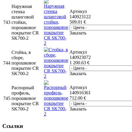
Наружная
Артикул
стенка
140923122
шланговой
509.01
€
743
стойки,
порошковое
покрытие CR
Заказать
SK700-2
Артикул
Стойка, в
140923072
сборе,
1 200.63
€
744
порошковое
покрытие CR
SK700-2
Заказать
Артикул
Распорный
140916361
профиль,
712.00
€
745
порошковое
покрытие CR
SK700-2
Заказать
Ссылки