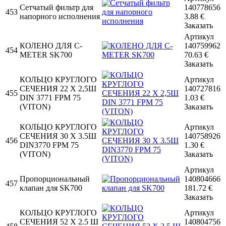
Сетчатый фильтр для
140778656
453
напорного исполнения
3.88
€
Заказать
Артикул
КОЛЕНО ДЛЯ С-
140759962
454
МЕТЕR SK700
70.63
€
Заказать
КОЛЬЦО КРУГЛОГО
Артикул
СЕЧЕНИЯ 22 X 2,5Ш
140727816
455
DIN 3771 FPM 75
1.03
€
(VITON)
Заказать
КОЛЬЦО КРУГЛОГО
Артикул
СЕЧЕНИЯ 30 X 3.5Ш
140758926
456
DIN3770 FPM 75
1.30
€
(VITON)
Заказать
Артикул
Пропорциональный
140804666
457
клапан для SK700
181.72
€
Заказать
КОЛЬЦО КРУГЛОГО
Артикул
СЕЧЕНИЯ 52 X 2.5 Ш
140804756