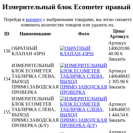
Измерительный блок Ecometer правый
Перейдя в
корзину
с выбранными товарами, вы легко сможете
изменить количество товаров или удалить их.
Цена/
ID
Наименование
Фото
Артикул
Артикул
ОБРАТНЫЙ
140620186
150
КЛАПАН 43PSI
40.90
€
Заказать
ИЗМЕРИТЕЛЬНЫЙ
БЛОК ECOMETER
Артикул
ТАБЛИЧКА СЛЕВА,
140648845
154
ВЫХОД
2 395.96
€
ПРЯМО,ЗАВОДСКАЯ
Заказать
ПРОВЕРКА
ИЗМЕРИТЕЛЬНЫЙ
БЛОК ECOMETER
Артикул
ТАБЛИЧКА СЛЕВА,
140648855
155
ВЫХОД
1 444.54
€
ПРЯМО,ЗАВОДСКАЯ
Заказать
ПРОВЕРКА (Б/У)
Артикул