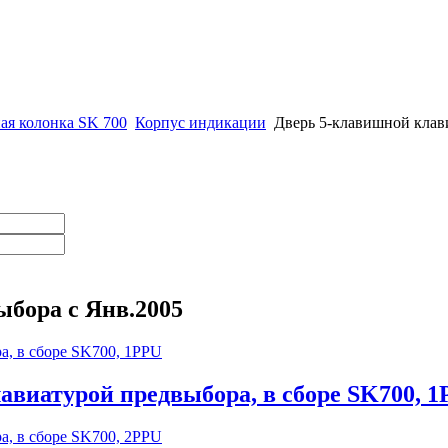
ая колонка SK 700
Корпус индикации
Дверь 5-клавишной клав
бора с Янв.2005
авиатурой предвыбора, в сборе SK700, 